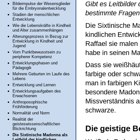
Gibt es Leitbilder
Bildeimpulse der Wesensglieder
für die Embryonalentwicklung
bestimmte Fragen 
Stadien der menschlichen
Entwicklung
Die Sixtinische M
Wie die Lebenskräfte in Kindheit
und Alter zusammenhängen
kindlichen Entwick
Alterungsprozess in Bezug zur
Entwicklung in Kindheit und
Raffael sie malen
Jugend
habe in seinen Ma
Vom Punktbewusstsein zu
peripherer Kompetenz
Entwicklungsphasen und
Dass sie weißhäuti
Pädagogik
farbige oder schw
Mehrere Geburten im Laufe des
Lebens
man in farbigen K
Entwicklung und Lernen
besondere Madonna
Entwicklungsaufgaben des
Erwachsenen
Missverständnis a
Anthroposophische
Frühförderung
schwarze.
Normalität und Norm
Realität der
geisteswissenschaftlichen
Die geistige 
Blickrichtung
Die Sixtinische Madonna als
Leitbild der kindlichen