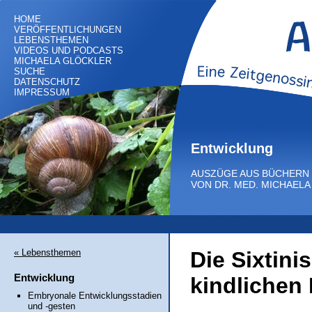
HOME
VERÖFFENTLICHUNGEN
LEBENSTHEMEN
VIDEOS UND PODCASTS
MICHAELA GLÖCKLER
SUCHE
DATENSCHUTZ
IMPRESSUM
Entwicklung
AUSZÜGE AUS BÜCHERN
VON DR. MED. MICHAEL
« Lebensthemen
Die Sixtini
Entwicklung
kindlichen
Embryonale Entwicklungsstadien
und -gesten