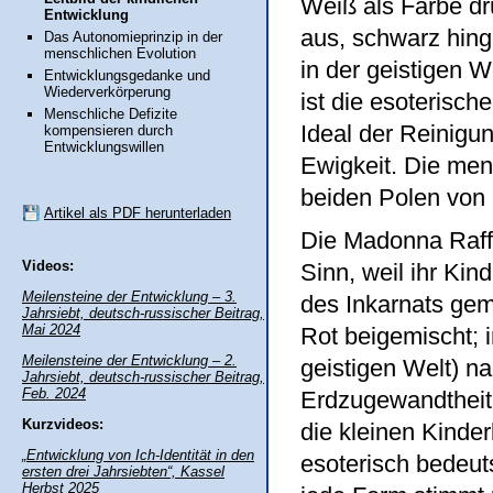
Weiß als Farbe dr
Entwicklung
aus, schwarz hinge
Das Autonomieprinzip in der
menschlichen Evolution
in der geistigen 
Entwicklungsgedanke und
Wiederverkörperung
ist die esoterisch
Menschliche Defizite
Ideal der Reinigu
kompensieren durch
Entwicklungswillen
Ewigkeit. Die men
beiden Polen von i
Artikel als PDF herunterladen
Die Madonna Raffa
Videos:
Sinn, weil ihr Kin
Meilensteine der Entwicklung
–
3.
des Inkarnats ge
Jahrsiebt, deutsch-russischer Beitrag,
Mai 2024
Rot beigemischt; i
Meilensteine der Entwicklung
–
2.
geistigen Welt) na
Jahrsiebt, deutsch-russischer Beitrag,
Feb. 2024
Erdzugewandtheit u
Kurzvideos:
die kleinen Kinde
„Entwicklung von Ich-Identität in den
esoterisch bedeut
ersten drei Jahrsiebten“, Kassel
Herbst 2025