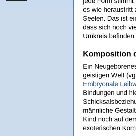
jede Form stimmt 
es wie heraustrit
Seelen. Das ist ei
dass sich noch vie
Umkreis befinden.
Komposition d
Ein Neugeborenes 
geistigen Welt (vg
Embryonale Leib
Bindungen und hi
Schicksalsbeziehu
männliche Gestalt
Kind noch auf dem 
exoterischen Komp