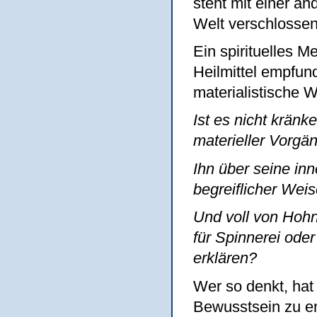
steht mit einer an
Welt verschlossen 
Ein spirituelles M
Heilmittel empfu
materialistische 
Ist es nicht krän
materieller Vorgä
Ihn über seine in
begreiflicher Wei
Und voll von Hohn
für Spinnerei ode
erklären?
Wer so denkt, hat
Bewusstsein zu ent