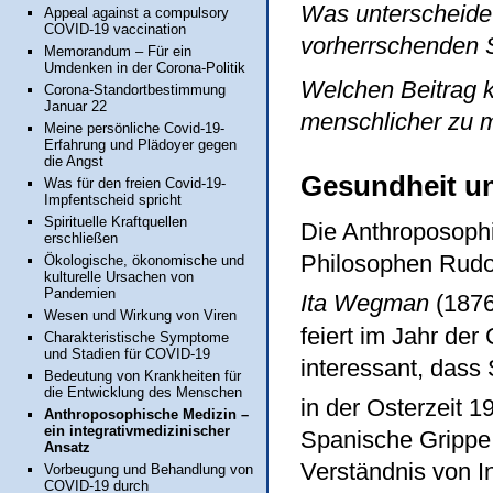
Was unterscheidet
Appeal against a compulsory
COVID-19 vaccination
vorherrschenden 
Memorandum – Für ein
Umdenken in der Corona-Politik
Welchen Beitrag 
Corona-Standortbestimmung
Januar 22
menschlicher zu
Meine persönliche Covid-19-
Erfahrung und Plädoyer gegen
die Angst
Gesundheit u
Was für den freien Covid-19-
Impfentscheid spricht
Spirituelle Kraftquellen
Die Anthroposoph
erschließen
Philosophen Rudol
Ökologische, ökonomische und
kulturelle Ursachen von
Pandemien
Ita Wegman
(1876
Wesen und Wirkung von Viren
feiert im Jahr de
Charakteristische Symptome
und Stadien für COVID-19
interessant, dass
Bedeutung von Krankheiten für
die Entwicklung des Menschen
in der Osterzeit 1
Anthroposophische Medizin –
ein integrativmedizinischer
Spanische Grippe
Ansatz
Verständnis von In
Vorbeugung und Behandlung von
COVID-19 durch