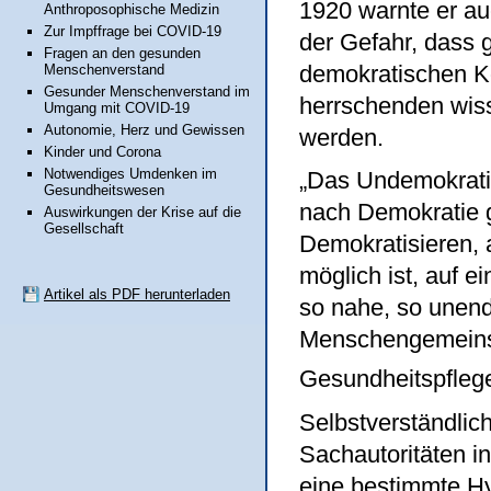
1920 warnte er au
Anthroposophische Medizin
Zur Impffrage bei COVID-19
der Gefahr, dass 
Fragen an den gesunden
demokratischen Kon
Menschenverstand
Gesunder Menschenverstand im
herrschenden wiss
Umgang mit COVID-19
Autonomie, Herz und Gewissen
werden.
Kinder und Corona
Notwendiges Umdenken im
„Das Undemokratis
Gesundheitswesen
nach Demokratie g
Auswirkungen der Krise auf die
Gesellschaft
Demokratisieren, 
möglich ist, auf 
Artikel als PDF herunterladen
so nahe, so unend
Menschengemeinsch
Gesundheitspfleg
Selbstverständlic
Sachautoritäten in
eine bestimmte Hy