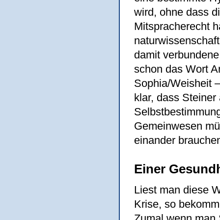
wird, ohne dass d
Mitspracherecht h
naturwissenschaft
damit verbundene
schon das Wort A
Sophia/Weisheit –
klar, dass Steine
Selbstbestimmung 
Gemeinwesen münd
einander brauchen
Einer Gesundh
Liest man diese Wo
Krise, so bekomme
Zumal wenn man S