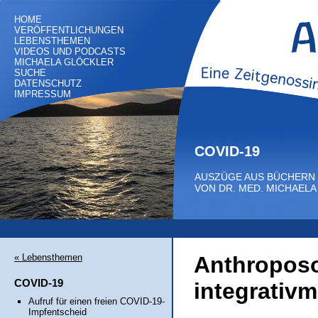
HOME
VERÖFFENTLICHUNGEN
LEBENSTHEMEN
VIDEOS UND PODCASTS
MICHAELA GLÖCKLER
SUCHE
DATENSCHUTZ
IMPRESSUM
COVID-19
AUSZÜGE AUS BÜCHERN
VON DR. MED. MICHAEL
« Lebensthemen
Anthroposo
COVID-19
integrativm
Aufruf für einen freien COVID-19-
Impfentscheid