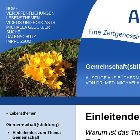
HOME
VERÖFFENTLICHUNGEN
LEBENSTHEMEN
VIDEOS UND PODCASTS
MICHAELA GLÖCKLER
SUCHE
DATENSCHUTZ
IMPRESSUM
Gemeinschaft(sbi
AUSZÜGE AUS BÜCHERN
VON DR. MED. MICHAEL
« Lebensthemen
Einleitend
Gemeinschaft(sbildung)
Warum ist das Th
Einleitendes zum Thema
Gemeinschaft