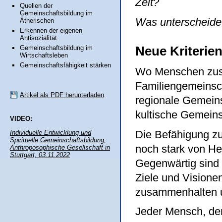
Zeit?
Quellen der
Gemeinschaftsbildung im
Was unterscheide
Ätherischen
Erkennen der eigenen
Antisozialität
Neue Kriterie
Gemeinschaftsbildung im
Wirtschaftsleben
Gemeinschaftsfähigkeit stärken
Wo Menschen zusa
Familiengemeinsc
Artikel als PDF herunterladen
regionale Gemeins
kultische Gemeins
VIDEO:
Die Befähigung zu
Individuelle Entwicklung und
Spirituelle Gemeinschaftsbildung,
noch stark von He
Anthroposophische Gesellschaft in
Stuttgart, 03.11.2022
Gegenwärtig sind 
Ziele und Visionen
zusammenhalten u
Jeder Mensch, der 