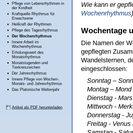
Wie kann er gepfl
Pflege von Lebensrhythmen in
der Kindheit
Wochenrhythmus
Kraftquelle Rhythmus für
Erwachsene
Heilkraft der Rhythmen
Wochentage u
Pflege des Tagesrhythmus
Der Wochenrhythmus
Die Namen der Wo
Innere Arbeit im
Wochenrhythmus
gepflegten Zusam
Erholungswert des
Monatsrhythmus
Wandelsternen, d
Monatstugenden und
Tierkreiszeichen
eingeschlossen:
Der Jahresrhythmus
Sonntag – Sonn
Innere Pflege von Wochen-,
Monats- und Jahresrhythmus
Montag – Mond (
Das Platonische Weltenjahr
Dienstag - Mars 
Mittwoch - Merku
Artikel als PDF herunterladen
Donnerstag - Jup
Freitag - Venus 
Samstag - Satur