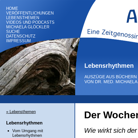
HOME
VERÖFFENTLICHUNGEN
LEBENSTHEMEN
VIDEOS UND PODCASTS
MICHAELA GLÖCKLER
SUCHE
DATENSCHUTZ
IMPRESSUM
Lebensrhythmen
AUSZÜGE AUS BÜCHERN
VON DR. MED. MICHAEL
« Lebensthemen
Der Woche
Lebensrhythmen
Wie wirkt sich d
Vom Umgang mit
Lebensrhythmen