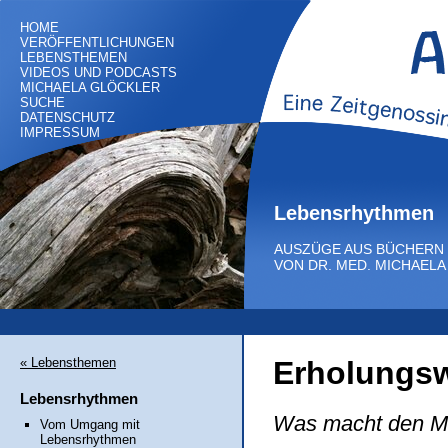
HOME
VERÖFFENTLICHUNGEN
LEBENSTHEMEN
VIDEOS UND PODCASTS
MICHAELA GLÖCKLER
SUCHE
DATENSCHUTZ
IMPRESSUM
Lebensrhythmen
AUSZÜGE AUS BÜCHERN
VON DR. MED. MICHAEL
« Lebensthemen
Erholungs
Lebensrhythmen
Was macht den M
Vom Umgang mit
Lebensrhythmen