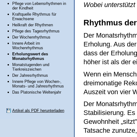
Wobei unterstützt
Pflege von Lebensrhythmen in
der Kindheit
Kraftquelle Rhythmus für
Erwachsene
Rhythmus der
Heilkraft der Rhythmen
Pflege des Tagesrhythmus
Der Monatsrhythmu
Der Wochenrhythmus
Erholung. Aus der
Innere Arbeit im
Wochenrhythmus
dass der Erholung
Erholungswert des
Monatsrhythmus
höher ist als der 
Monatstugenden und
Tierkreiszeichen
Wenn ein Mensch wi
Der Jahresrhythmus
dreimonatige Rekon
Innere Pflege von Wochen-,
Monats- und Jahresrhythmus
Auszeit von vier 
Das Platonische Weltenjahr
Der Monatsrhythm
Artikel als PDF herunterladen
Stabilisierung. E
Gewohnheit „sitzt
Tatsache zunutze,