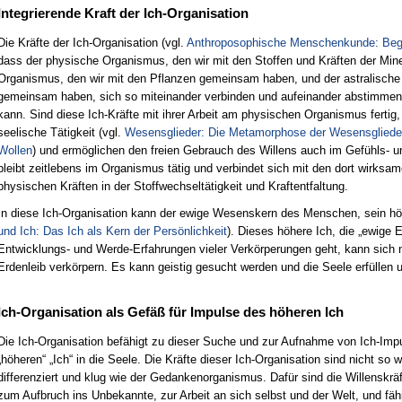
Integrierende Kraft der Ich-Organisation
Die Kräfte der Ich-Organisation (vgl.
Anthroposophische Menschenkunde: Bega
dass der physische Organismus, den wir mit den Stoffen und Kräften der Min
Organismus, den wir mit den Pflanzen gemeinsam haben, und der astralische
gemeinsam haben, sich so miteinander verbinden und aufeinander abstimmen
kann. Sind diese Ich-Kräfte mit ihrer Arbeit am physischen Organismus fertig, w
seelische Tätigkeit (vgl.
Wesensglieder: Die Metamorphose der Wesensglieder 
Wollen
) und ermöglichen den freien Gebrauch des Willens auch im Gefühls- u
bleibt zeitlebens im Organismus tätig und verbindet sich mit den dort wirksam
physischen Kräften in der Stoffwechseltätigkeit und Kraftentfaltung.
In diese Ich-Organisation kann der ewige Wesenskern des Menschen, sein höh
und Ich: Das Ich als Kern der Persönlichkeit
). Dieses höhere Ich, die „ewige 
Entwicklungs- und Werde-Erfahrungen vieler Verkörperungen geht, kann sich 
Erdenleib verkörpern. Es kann geistig gesucht werden und die Seele erfüllen 
Ich-Organisation als Gefäß für Impulse des höheren Ich
Die Ich-Organisation befähigt zu dieser Suche und zur Aufnahme von Ich-Impu
„höheren“ „Ich“ in die Seele. Die Kräfte dieser Ich-Organisation sind nicht so
differenziert und klug wie der Gedankenorganismus. Dafür sind die Willenskräf
zum Aufbruch ins Unbekannte, zur Arbeit an sich selbst und der Welt, und fäh