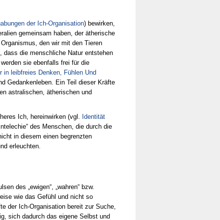
bungen der Ich-Organisation
) bewirken,
eralien gemeinsam haben, der ätherische
 Organismus, den wir mit den Tieren
, dass die menschliche Natur entstehen
erden sie ebenfalls frei für die
in leibfreies Denken, Fühlen Und
nd Gedankenleben. Ein Teil dieser Kräfte
en astralischen, ätherischen und
eres Ich, hereinwirken (vgl.
Identität
Entelechie“ des Menschen, die durch die
nicht in diesem einen begrenzten
und erleuchten.
lsen des „ewigen“, „wahren“ bzw.
 weise wie das Gefühl und nicht so
te der Ich-Organisation bereit zur Suche,
ig, sich dadurch das eigene Selbst und