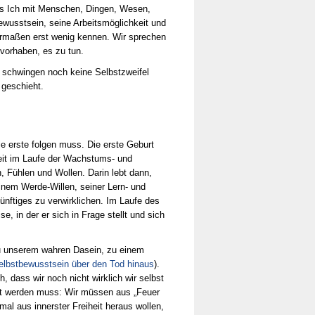
s Ich mit Menschen, Dingen, Wesen,
ewusstsein, seine Arbeitsmöglichkeit und
nermaßen erst wenig kennen. Wir sprechen
 vorhaben, es zu tun.
hm schwingen noch keine Selbstzweifel
 geschieht.
ie erste folgen muss. Die erste Geburt
eit im Laufe der Wachstums- und
 Fühlen und Wollen. Darin lebt dann,
inem Werde-Willen, seiner Lern- und
nftiges zu verwirklichen. Im Laufe des
 in der er sich in Frage stellt und sich
 zu unserem wahren Dasein, zu einem
elbstbewusstsein über den Tod hinaus
).
, dass wir noch nicht wirklich wir selbst
st werden muss: Wir müssen aus „Feuer
al aus innerster Freiheit heraus wollen,