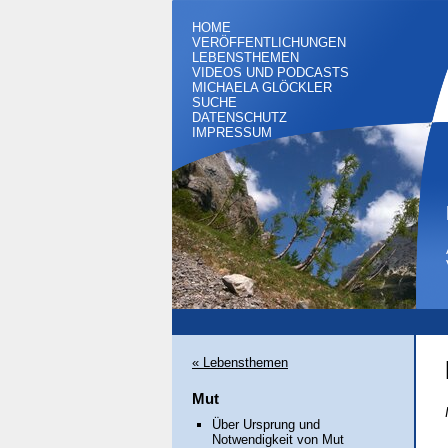
HOME
VERÖFFENTLICHUNGEN
LEBENSTHEMEN
VIDEOS UND PODCASTS
MICHAELA GLÖCKLER
SUCHE
DATENSCHUTZ
IMPRESSUM
« Lebensthemen
Mut
Über Ursprung und
Notwendigkeit von Mut