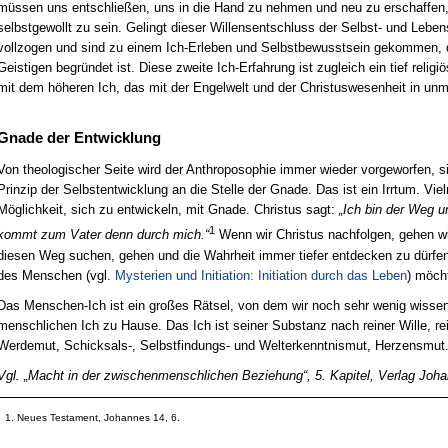
müssen uns entschließen, uns in die Hand zu nehmen und neu zu erschaffen, 
selbstgewollt zu sein. Gelingt dieser Willensentschluss der Selbst- und Lebe
vollzogen und sind zu einem Ich-Erleben und Selbstbewusstsein gekommen, d
Geistigen begründet ist. Diese zweite Ich-Erfahrung ist zugleich ein tief relig
mit dem höheren Ich, das mit der Engelwelt und der Christuswesenheit in unmi
Gnade der Entwicklung
Von theologischer Seite wird der Anthroposophie immer wieder vorgeworfen, s
Prinzip der Selbstentwicklung an die Stelle der Gnade. Das ist ein Irrtum. Vi
Möglichkeit, sich zu entwickeln, mit Gnade. Christus sagt:
„Ich bin der Weg 
1
kommt zum Vater denn durch mich.“
Wenn wir Christus nachfolgen, gehen wi
diesen Weg suchen, gehen und die Wahrheit immer tiefer entdecken zu dürfe
des Menschen (vgl.
Mysterien und Initiation: Initiation durch das Leben
) möch
Das Menschen-Ich ist ein großes Rätsel, von dem wir noch sehr wenig wissen.
menschlichen Ich zu Hause. Das Ich ist seiner Substanz nach reiner Wille, r
Werdemut, Schicksals-, Selbstfindungs- und Welterkenntnismut, Herzensmut
Vgl. „Macht in der zwischenmenschlichen Beziehung“, 5. Kapitel, Verlag Joha
Neues Testament, Johannes 14, 6.