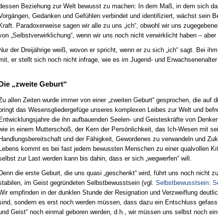
dessen Beziehung zur Welt bewusst zu machen: In dem Maß, in dem sich da
Vorgängen, Gedanken und Gefühlen verbindet und identifiziert, wächst sein B
Kraft. Paradoxerweise sagen wir alle zu uns „ich“, obwohl wir uns zugegebe
von „Selbstverwirklichung“, wenn wir uns noch nicht verwirklicht haben – aber
Nur der Dreijährige weiß, wovon er spricht, wenn er zu sich „ich“ sagt. Bei i
mit, er stellt sich noch nicht infrage, wie es im Jugend- und Erwachsenenalter
Die „zweite Geburt“
Zu allen Zeiten wurde immer von einer „zweiten Geburt“ gesprochen, die auf d
bringt das Wesensgliedergefüge unseres komplexen Leibes zur Welt und befr
Entwicklungsjahre die ihn aufbauenden Seelen- und Geisteskräfte von Denken,
wie in einem Mutterschoß, der Kern der Persönlichkeit, das Ich-Wesen mit se
Handlungsbereitschaft und der Fähigkeit, Gewordenes zu verwandeln und Zukü
Lebens kommt es bei fast jedem bewussten Menschen zu einer qualvollen Krise,
selbst zur Last werden kann bis dahin, dass er sich „wegwerfen“ will.
Denn die erste Geburt, die uns quasi „geschenkt“ wird, führt uns noch nicht
stabilen, im Geist gegründeten Selbstbewusstsein (vgl.
Selbstbewusstsein: S
Wir empfinden in der dunklen Stunde der Resignation und Verzweiflung deutlich
sind, sondern es erst noch werden müssen, dass dazu ein Entschluss gefas
und Geist“ noch einmal geboren werden, d.h., wir müssen uns selbst noch einm