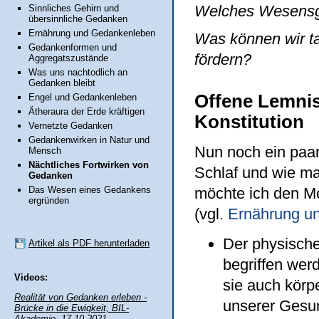
Welches Wesensgli
Sinnliches Gehirn und
übersinnliche Gedanken
Ernährung und Gedankenleben
Was können wir ta
Gedankenformen und
fördern?
Aggregatszustände
Was uns nachtodlich an
Gedanken bleibt
Offene Lemnis
Engel und Gedankenleben
Ätheraura der Erde kräftigen
Konstitution
Vernetzte Gedanken
Gedankenwirken in Natur und
Nun noch ein paa
Mensch
Nächtliches Fortwirken von
Schlaf und wie man
Gedanken
möchte ich den Me
Das Wesen eines Gedankens
ergründen
(vgl.
Ernährung u
Der physische
Artikel als PDF herunterladen
begriffen wer
Videos:
sie auch körp
Realität von Gedanken erleben -
unserer Gesun
Brücke in die Ewigkeit, BIL-
Akademie, 17.10.2021