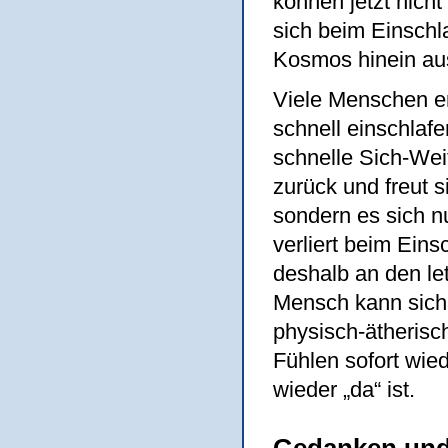
können jetzt nich
sich beim Einschla
Kosmos hinein au
Viele Menschen e
schnell einschla
schnelle Sich-We
zurück und freut s
sondern es sich n
verliert beim Ein
deshalb an den le
Mensch kann sich 
physisch-ätheris
Fühlen sofort wi
wieder „da“ ist.
Gedanken und