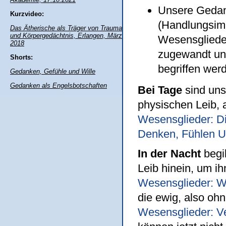
Unsere Gedan
Kurzvideo:
(Handlungsimp
Das Ätherische als Träger von Trauma
und Körpergedächtnis, Erlangen, März
Wesensglieder
2018
zugewandt u
Shorts:
begriffen wer
Gedanken, Gefühle und Wille
Gedanken als Engelsbotschaften
Bei Tage
sind uns
physischen Leib, 
Wesensglieder: Di
Denken, Fühlen U
In der Nacht
begib
Leib hinein, um ih
Wesensglieder: We
die ewig, also ohn
Wesensglieder: V