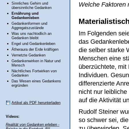
Welche Faktoren 
Sinnliches Gehirn und
übersinnliche Gedanken
Ernährung und
Gedankenleben
Materialistis
Gedankenformen und
Aggregatszustände
Im Folgenden seie
Was uns nachtodlich an
Gedanken bleibt
das Gedankenleb
Engel und Gedankenleben
die selber starke
Ätheraura der Erde kräftigen
Vernetzte Gedanken
Menschen eine stä
Gedankenwirken in Natur und
Mensch
überzüchtete, mit
Nächtliches Fortwirken von
Individuen. Gesun
Gedanken
Das Wesen eines Gedankens
differenzierte An
ergründen
nicht nur leiblich
auf die Aktivität
Artikel als PDF herunterladen
Rudolf Steiner w
Videos:
so schwer sei, di
Realität von Gedanken erleben -
zu überwinden. Se
Brücke in die Ewigkeit, BIL-