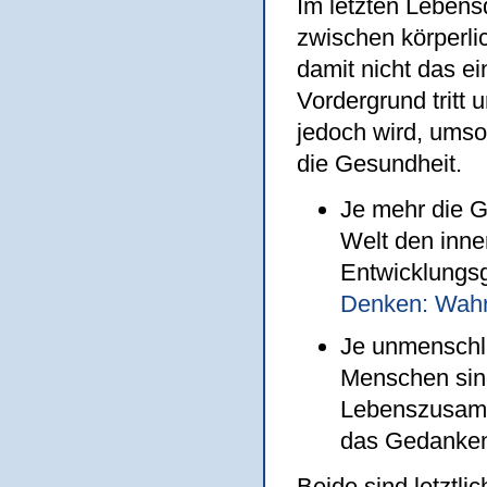
Im letzten Lebens
zwischen körperli
damit nicht das e
Vordergrund tritt 
jedoch wird, umso
die Gesundheit.
Je mehr die G
Welt den inn
Entwicklungsg
Denken: Wahr
Je unmenschl
Menschen sind
Lebenszusamm
das Gedanken
Beide sind letztli