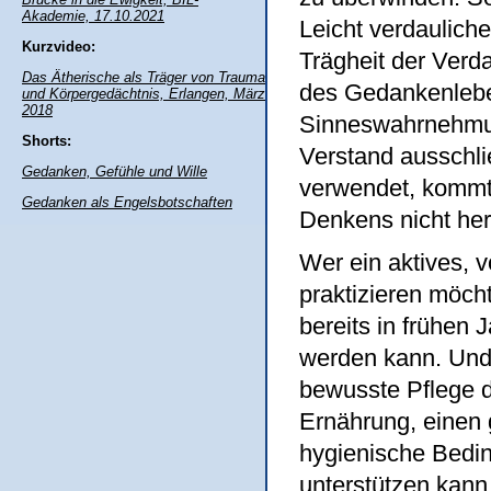
Akademie, 17.10.2021
Leicht verdauliche
Kurzvideo:
Trägheit der Verd
Das Ätherische als Träger von Trauma
des Gedankenlebe
und Körpergedächtnis, Erlangen, März
2018
Sinneswahrnehmun
Shorts:
Verstand ausschl
Gedanken, Gefühle und Wille
verwendet, kommt 
Gedanken als Engelsbotschaften
Denkens nicht her
Wer ein aktives, 
praktizieren möch
bereits in frühen 
werden kann. Und
bewusste Pflege 
Ernährung, einen
hygienische Bedin
unterstützen kann