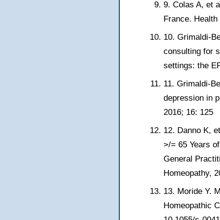
9. Colas A, et 
France. Health
10. Grimaldi-Be
consulting for 
settings: the 
11. Grimaldi-Be
depression in 
2016; 16: 125
12. Danno K, e
>/= 65 Years o
General Practi
Homeopathy, 20
13. Moride Y. M
Homeopathic Ca
10.1055/s-004