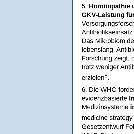
5.
Homöopathie u
GKV-Leistung für
Versorgungsforsch
Antibiotikaeinsat
Das Mikrobiom de
lebenslang, Antibi
Forschung zeigt,
trotz weniger Ant
6
erzielen
.
6. Die WHO fordert
evidenzbasierte
I
Medizinsysteme
i
medicine strateg
Gesetzentwurf Folg