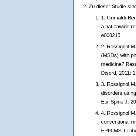
Zu dieser Studie sin
1. Grimaldi-Ben
a nationwide re
e000215
2. Rossignol M,
(MSDs) with ph
medicine? Resu
Disord, 2011; 1
3. Rossignol M,
disorders using
Eur Spine J, 20
4. Rossignol M,
conventional me
EPI3-MSD cohor