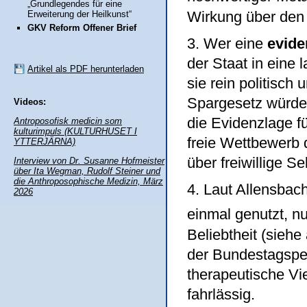
„Grundlegendes für eine
Wirkung über den 
Erweiterung der Heilkunst“
GKV Reform Offener Brief
3. Wer eine
evide
der Staat in eine 
Artikel als PDF herunterladen
sie rein politisch
Spargesetz würde 
Videos:
die Evidenzlage für
Antroposofisk medicin som
kulturimpuls (KULTURHUSET I
freie Wettbewerb 
YTTERJÄRNA)
über freiwillige 
Interview von Dr. Susanne Hofmeister
über Ita Wegman, Rudolf Steiner und
die Anthroposophische Medizin, März
4. Laut Allensba
2026
einmal genutzt, n
Beliebtheit (sieh
der Bundestagspeti
therapeutische Vie
fahrlässig.