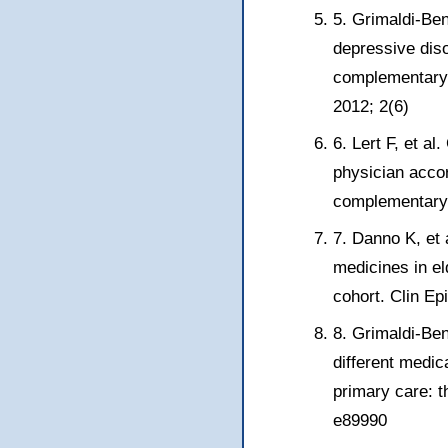
5. Grimaldi-Ben
depressive dis
complementary 
2012; 2(6)
6. Lert F, et al
physician accor
complementary 
7. Danno K, et 
medicines in e
cohort. Clin Ep
8. Grimaldi-Ben
different medic
primary care: 
e89990