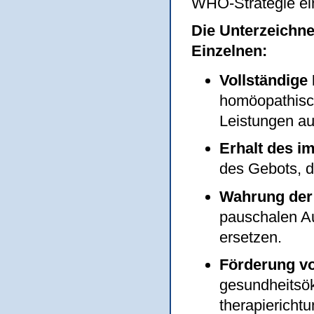
WHO-Strategie ei
Die Unterzeichne
Einzelnen:
Vollständig
homöopathisch
Leistungen au
Erhalt des i
des Gebots, d
Wahrung der
pauschalen Au
ersetzen.
Förderung v
gesundheitsö
therapiericht