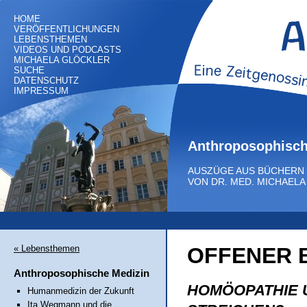
HOME
VERÖFFENTLICHUNGEN
LEBENSTHEMEN
VIDEOS UND PODCASTS
MICHAELA GLÖCKLER
SUCHE
DATENSCHUTZ
IMPRESSUM
Anthroposophisch
AUSZÜGE AUS BÜCHERN
VON DR. MED. MICHAEL
« Lebensthemen
OFFENER 
Anthroposophische Medizin
HOMÖOPATHIE 
Humanmedizin der Zukunft
Ita Wegmann und die