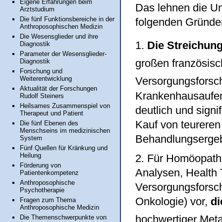
Eigene Erfahrungen beim
Das lehnen die Un
Arztstudium
Die fünf Funktionsbereiche in der
folgenden Gründe
Anthroposophischen Medizin
Die Wesensglieder und ihre
1.
Die Streichun
Diagnostik
Parameter der Wesensglieder-
großen französisc
Diagnostik
Forschung und
Weiterentwicklung
Versorgungsforsch
Aktualität der Forschungen
Krankenhausaufen
Rudolf Steiners
Heilsames Zusammenspiel von
deutlich und signi
Therapeut und Patient
Kauf von teurere
Die fünf Ebenen des
Menschseins im medizinischen
Behandlungsergeb
System
Fünf Quellen für Kränkung und
Heilung
2. Für Homöopath
Förderung von
Analysen, Health
Patientenkompetenz
Anthroposophische
Versorgungsforschu
Psychotherapie
Onkologie) vor,
di
Fragen zum Thema
Anthroposophische Medizin
hochwertiger Met
Die Themenschwerpunkte von