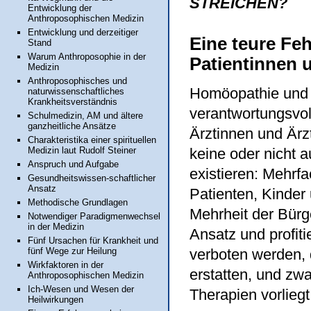
STREICHEN?
Entwicklung der
Anthroposophischen Medizin
Entwicklung und derzeitiger
Eine teure Fe
Stand
Warum Anthroposophie in der
Patientinnen 
Medizin
Anthroposophisches und
Homöopathie und 
naturwissenschaftliches
Krankheitsverständnis
verantwortungsvoll
Schulmedizin, AM und ältere
ganzheitliche Ansätze
Ärztinnen und Ärz
Charakteristika einer spirituellen
keine oder nicht 
Medizin laut Rudolf Steiner
Anspruch und Aufgabe
existieren: Mehrf
Gesundheitswissen-schaftlicher
Ansatz
Patienten, Kinder
Methodische Grundlagen
Mehrheit der Bürg
Notwendiger Paradigmenwechsel
in der Medizin
Ansatz und profit
Fünf Ursachen für Krankheit und
verboten werden, d
fünf Wege zur Heilung
Wirkfaktoren in der
erstatten, und zw
Anthroposophischen Medizin
Ich-Wesen und Wesen der
Therapien vorliegt
Heilwirkungen