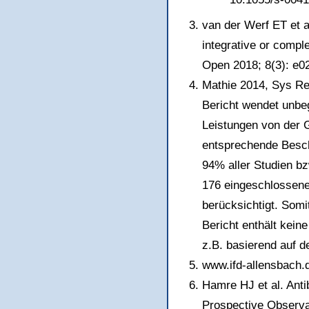
van der Werf ET et a
integrative or compl
Open 2018; 8(3): e0
Mathie 2014, Sys R
Bericht wendet unbeg
Leistungen von der 
entsprechende Besch
94% aller Studien bz
176 eingeschlossene
berücksichtigt. Som
Bericht enthält kei
z.B. basierend auf d
www.ifd-allensbach.
Hamre HJ et al. Antib
Prospective Observa