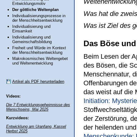
Weltenentwicklun
Entwicklungsmotiv
Der göttliche Weltenplan
Was hat die zweis
Individualisierungsprozesse in
der Menschheitsentwicklung
Was ist Ziel des 
Individualisierung und
Einsamkeit
Individualisierung und
Das Böse und 
Gemeinschaftsbildung
Freiheit und Würde im Kontext
der Menschheitsentwicklung
Beim Lesen der A
Makrokosmisches Weltengebet
und Weltenentwicklung
des Bösen, die Sc
Menschennatur, d
Offenbarungen des
Artikel als PDF herunterladen
das weist auf die 
Videos:
Initiation: Myster
Die 7 Entwicklungsgeheimnisse des
Stoffwechseltäti
Menschseins, Mai 2025
der Zerstörung, d
Kurzvideos:
der heilenden und
Entwicklung am Uranfang, Kassel
Herbst 2025
Menschenkunde: P