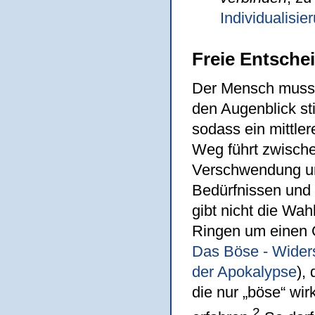
Individualisi
Freie Entsche
Der Mensch muss 
den Augenblick st
sodass ein mittle
Weg führt zwisch
Verschwendung und
Bedürfnissen und 
gibt nicht die Wa
Ringen um einen 
Das Böse - Wider
der Apokalypse
),
die nur „böse“ wi
2