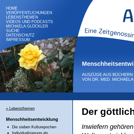
HOME
VERÖFFENTLICHUNGEN
LEBENSTHEMEN
VIDEOS UND PODCASTS
MICHAELA GLÖCKLER
SUCHE
DATENSCHUTZ
IMPRESSUM
Menschheitsentwi
AUSZÜGE AUS BÜCHERN
VON DR. MED. MICHAEL
« Lebensthemen
Der göttlic
Menschheitsentwicklung
Inwiefern gehören
Die sieben Kulturepochen
Individualisierung als