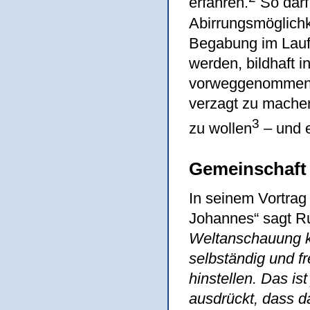
erfahren.
So darf
Abirrungsmöglichk
Begabung im Lauf
werden, bildhaft 
vorweggenommen si
verzagt zu machen
3
zu wollen
– und 
Gemeinschaft f
In seinem Vortrag
Johannes“ sagt Ru
Weltanschauung ka
selbständig und f
hinstellen. Das is
ausdrückt, dass d