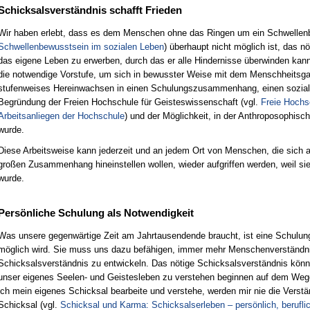
Schicksalsverständnis schafft Frieden
Wir haben erlebt, dass es dem Menschen ohne das Ringen um ein Schwellen
Schwellenbewusstsein im sozialen Leben
) überhaupt nicht möglich ist, das n
das eigene Leben zu erwerben, durch das er alle Hindernisse überwinden kan
die notwendige Vorstufe, um sich in bewusster Weise mit dem Menschheitsgan
stufenweises Hereinwachsen in einen Schulungszusammenhang, einen sozia
Begründung der Freien Hochschule für Geisteswissenschaft (vgl.
Freie Hochs
Arbeitsanliegen der Hochschule
) und der Möglichkeit, in der Anthroposophisc
wurde.
Diese Arbeitsweise kann jederzeit und an jedem Ort von Menschen, die sich a
großen Zusammenhang hineinstellen wollen, wieder aufgriffen werden, weil sie 
wurde.
Persönliche Schulung als Notwendigkeit
Was unsere gegenwärtige Zeit am Jahrtausendende braucht, ist eine Schulung
möglich wird. Sie muss uns dazu befähigen, immer mehr Menschenverständn
Schicksalsverständnis zu entwickeln. Das nötige Schicksalsverständnis könne
unser eigenes Seelen- und Geistesleben zu verstehen beginnen auf dem Weg
ich mein eigenes Schicksal bearbeite und verstehe, werden mir nie die Vers
Schicksal (vgl.
Schicksal und Karma: Schicksalserleben – persönlich, beruflic