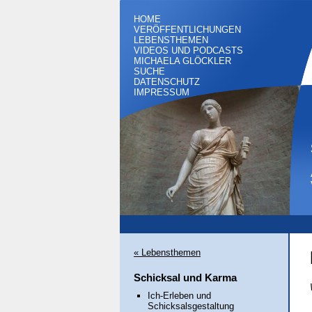
HOME
VERÖFFENTLICHUNGEN
LEBENSTHEMEN
VIDEOS UND PODCASTS
MICHAELA GLÖCKLER
SUCHE
DATENSCHUTZ
IMPRESSUM
« Lebensthemen
Schicksal und Karma
Ich-Erleben und
Schicksalsgestaltung