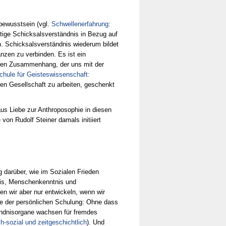
bewusstsein (vgl.
Schwellenerfahrung:
ötige Schicksalsverständnis in Bezug auf
n. Schicksalsverständnis wiederum bildet
zen zu verbinden. Es ist ein
len Zusammenhang, der uns mit der
chule für Geisteswissenschaft:
hen Gesellschaft zu arbeiten, geschenkt
us Liebe zur Anthroposophie in diesen
von Rudolf Steiner damals initiiert
 darüber, wie im Sozialen Frieden
is, Menschenkenntnis und
n wir aber nur entwickeln, wenn wir
e der persönlichen Schulung: Ohne dass
tändnisorgane wachsen für fremdes
h-sozial und zeitgeschichtlich
). Und