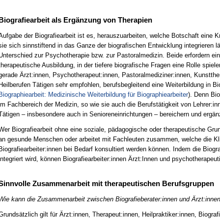
Biografiearbeit als Ergänzung von Therapien
Aufgabe der Biografiearbeit ist es, herauszuarbeiten, welche Botschaft eine K
sie sich sinnstiftend in das Ganze der biografischen Entwicklung integrieren l
Unterschied zur Psychotherapie bzw. zur Pastoralmedizin. Beide erfordern ei
therapeutische Ausbildung, in der tiefere biografische Fragen eine Rolle spie
gerade Ärzt:innen, Psychotherapeut:innen, Pastoralmediziner:innen, Kunstthe
Heilberufen Tätigen sehr empfohlen, berufsbegleitend eine Weiterbildung in Bi
Biographiearbeit: Medizinische Weiterbildung für Biographiearbeiter
). Denn Bio
im Fachbereich der Medizin, so wie sie auch die Berufstätigkeit von Lehrer:inn
Tätigen – insbesondere auch in Senioreneinrichtungen – bereichern und ergä
Wer Biografiearbeit ohne eine soziale, pädagogische oder therapeutische Gru
an gesunde Menschen oder arbeitet mit Fachleuten zusammen, welche die Kli
Biografiearbeiter:innen bei Bedarf konsultiert werden können. Indem die Biogr
integriert wird, können Biografiearbeiter:innen Ärzt:Innen und psychotherapeuti
Sinnvolle Zusammenarbeit mit therapeutischen Berufsgruppen
Wie kann die Zusammenarbeit zwischen Biografieberater:innen und Ärzt:innen 
Grundsätzlich gilt für Ärzt:innen, Therapeut:innen, Heilpraktiker:innen, Biograf