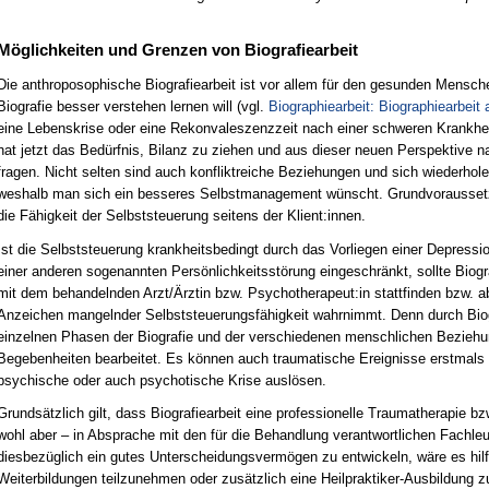
Möglichkeiten und Grenzen von Biografiearbeit
Die anthroposophische Biografiearbeit ist vor allem für den gesunden Mensch
Biografie besser verstehen lernen will (vgl.
Biographiearbeit: Biographiearbeit
eine Lebenskrise oder eine Rekonvaleszenzzeit nach einer schweren Krankhei
hat jetzt das Bedürfnis, Bilanz zu ziehen und aus dieser neuen Perspektive
fragen. Nicht selten sind auch konfliktreiche Beziehungen und sich wiederho
weshalb man sich ein besseres Selbstmanagement wünscht. Grundvoraussetzung
die Fähigkeit der Selbststeuerung seitens der Klient:innen.
Ist die Selbststeuerung krankheitsbedingt durch das Vorliegen einer Depressio
einer anderen sogenannten Persönlichkeitsstörung eingeschränkt, sollte Biogr
mit dem behandelnden Arzt/Ärztin bzw. Psychotherapeut:in stattfinden bzw.
Anzeichen mangelnder Selbststeuerungsfähigkeit wahrnimmt. Denn durch Biogr
einzelnen Phasen der Biografie und der verschiedenen menschlichen Beziehu
Begebenheiten bearbeitet. Es können auch traumatische Ereignisse erstmals
psychische oder auch psychotische Krise auslösen.
Grundsätzlich gilt, dass Biografiearbeit eine professionelle Traumatherapie b
wohl aber – in Absprache mit den für die Behandlung verantwortlichen Fachle
diesbezüglich ein gutes Unterscheidungsvermögen zu entwickeln, wäre es hil
Weiterbildungen teilzunehmen oder zusätzlich eine Heilpraktiker-Ausbildung 