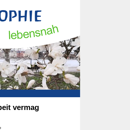
beit vermag
?