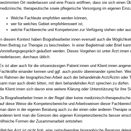
bestimmten Ort niederlassen und eine Praxis eröffnen, dass sie sich einen Üb
medizinische, therapeutische sowie pflegerische Versorgung im eigenen Einz
Welche Fachleute empfohlen werden können,
wer für welches Gebiet empfehlenswert ist,
welche Fachbereiche und Kompetenzen zur Verfügung stehen oder auc
In diesem Kontext haben Biografiearbeiter:innen evenuell auch die Möglichkei
ihren Beitrag zur Therapie zu beschreiben. In einer Begleitmail oder Brief kan
Vorstellungsgespräch geäußert werden. Dieses Vorgehen ist unter Ärzt:innen 
niederlassen, durchaus üblich.
Es ist aber auch für die ortsansässigen Patient:innen und Klient:innen ange
Fachkräfte einander kennen und ggf. auch positiv übereinander sprechen. We
im Rahmen der biographischen Arbeit auch der behandelnde Arzt/Ärztin oder T
kann man auch direkt bitten, mit dem behandelnden Arzt sprechen zu dürfen. 
die Klient:innen sich davon eine weitere Klärung oder Unterstützung für ihre S
Da Biografiearbeiter:Innen in der Regel über keine medizinisch-therapeutische
auf diese Weise die Kompetenzbereiche und Arbeitsweisen dieser Fachbereic
man dann in der eigenen Beratung auch zu der einen oder anderen Therapie 
anderen lernt man die Grenzen des eigenen Kompetenzbereichs besser eins
hilfreiche Formen der Zusammenarbeit entstehen.
Welcher Arzt ist nicht froh, eine zeitaufwendige biographische Beratung dele