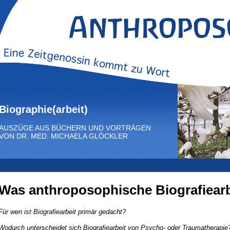
Biographie(arbeit)
AUSZÜGE AUS BÜCHERN UND VORTRÄGEN
VON DR. MED. MICHAELA GLÖCKLER
Was anthroposophische Biografiear
Für wen ist Biografiearbeit primär gedacht?
Wodurch unterscheidet sich Biografiearbeit von Psycho- oder Traumatherapie