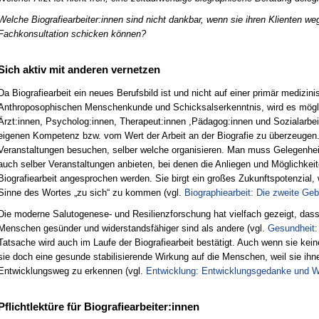
Welche Biografiearbeiter:innen sind nicht dankbar, wenn sie ihren Klienten w
Fachkonsultation schicken können?
Sich aktiv mit anderen vernetzen
Da Biografiearbeit ein neues Berufsbild ist und nicht auf einer primär medizin
Anthroposophischen Menschenkunde und Schicksalserkenntnis, wird es möglic
Ärzt:innen, Psycholog:innen, Therapeut:innen ,Pädagog:innen und Sozialarbei
eigenen Kompetenz bzw. vom Wert der Arbeit an der Biografie zu überzeugen
Veranstaltungen besuchen, selber welche organisieren. Man muss Gelegenh
auch selber Veranstaltungen anbieten, bei denen die Anliegen und Möglichkei
Biografiearbeit angesprochen werden. Sie birgt ein großes Zukunftspotenzial, 
Sinne des Wortes „zu sich“ zu kommen (vgl.
Biographiearbeit: Die zweite Gebu
Die moderne Salutogenese- und Resilienzforschung hat vielfach gezeigt, dass
Menschen gesünder und widerstandsfähiger sind als andere (vgl.
Gesundheit:
Tatsache wird auch im Laufe der Biografiearbeit bestätigt. Auch wenn sie keine
sie doch eine gesunde stabilisierende Wirkung auf die Menschen, weil sie ihnen
Entwicklungsweg zu erkennen (vgl.
Entwicklung: Entwicklungsgedanke und W
Pflichtlektüre für Biografiearbeiter:innen