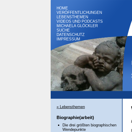
HOME
VERÖFFENTLICHUNGEN
LEBENSTHEMEN
VIDEOS UND PODCASTS
MICHAELA GLÖCKLER
SUCHE
DATENSCHUTZ
IMPRESSUM
« Lebensthemen
Biographie(arbeit)
Die drei größten biographischen
Wendepunkte