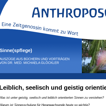
Sinne(spflege)
AUSZÜGE AUS BÜCHERN UND VORTRÄGEN
VON DR. MED. MICHAELA GLÖCKLER
Leiblich, seelisch und geistig orienti
Was ist unter geistig, seelisch und leiblich orientierten Sinnen zu verstehen?
Warum ist Sinnesschulung für Heranwachsende heute so wichtig?