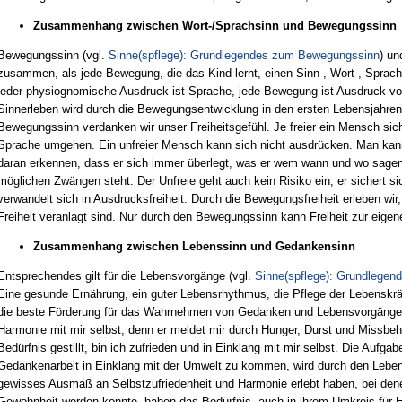
Zusammenhang zwischen Wort-/Sprachsinn und Bewegungssinn
Bewegungssinn (vgl.
Sinne(spflege): Grundlegendes zum Bewegungssinn
) un
zusammen, als jede Bewegung, die das Kind lernt, einen Sinn-, Wort-, Spra
jeder physiognomische Ausdruck ist Sprache, jede Bewegung ist Ausdruck vo
Sinnerleben wird durch die Bewegungsentwicklung in den ersten Lebensjahre
Bewegungssinn verdanken wir unser Freiheitsgefühl. Je freier ein Mensch sich 
Sprache umgehen. Ein unfreier Mensch kann sich nicht ausdrücken. Man kan
daran erkennen, dass er sich immer überlegt, was er wem wann und wo sagen wi
möglichen Zwängen steht. Der Unfreie geht auch kein Risiko ein, er sichert s
verwandelt sich in Ausdrucksfreiheit. Durch die Bewegungsfreiheit erleben wir
Freiheit veranlagt sind. Nur durch den Bewegungssinn kann Freiheit zur eige
Zusammenhang zwischen Lebenssinn und Gedankensinn
Entsprechendes gilt für die Lebensvorgänge (vgl.
Sinne(spflege): Grundlegen
Eine gesunde Ernährung, ein guter Lebensrhythmus, die Pflege der Lebenskräft
die beste Förderung für das Wahrnehmen von Gedanken und Lebensvorgängen 
Harmonie mit mir selbst, denn er meldet mir durch Hunger, Durst und Missbeha
Bedürfnis gestillt, bin ich zufrieden und in Einklang mit mir selbst. Die Auf
Gedankenarbeit in Einklang mit der Umwelt zu kommen, wird durch den Leben
gewisses Ausmaß an Selbstzufriedenheit und Harmonie erlebt haben, bei denen
Gewohnheit werden konnte, haben das Bedürfnis, auch in ihrem Umkreis für 