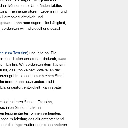
schen können unter Umständen taktlos
t Zusammenhänge stören. Lebenssinn und
n Harmoniesüchtigkeit und
nsgesamt kann man sagen: Die Fähigkeit,
verdanken wir individuell und sozial
des zum Tastsinn
) und Ichsinn: Die
en- und Tiefensensibilität; dadurch, dass
st: Ich bin. Wir verdanken dem Tastsinn
n ist, das von keinem Zweifel an der
erzeugt bin, kann ich auch einen Sinn
ahrnimmt, kann auch andere nicht
h, ungestört entwickelt, kann später
iborientierten Sinne – Tastsinn,
ozialen Sinne – Ichsinn,
n leiborientierten Sinnen verbunden.
enbar im Ichsinn; das gilt entsprechend
 oder die Tagesmutter oder einen anderen