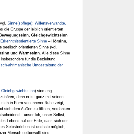
(vgl.
Sinne(spflege): Willensverwandte,
es die Gruppe der leiblich orientierten
 Bewegungssinn, Gleichgewichtssinn
 Erkenntnisorientierte Sinne
–
Hörsinn,
e seelisch orientierten Sinne (vgl.
hsinn und Wärmesinn
. Alle diese Sinne
t insbesondere für die Beziehung
erisch-ahrimanische Umgestaltung der
 Gleichgewichtssinn
) sind eng
zuhören; denn er ist ganz mit seinen
 sich in Form von innerer Ruhe zeigt,
und sich dem Außen zu öffnen, verdanken
ntscheidend – unser Ich, unser Selbst,
n des Lebens auf der Erde, dass sich der
ses Selbsterleben ist deshalb möglich,
nzer Mensch gottgewollt sind.