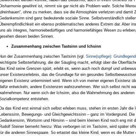
Disharmonie gewöhnt ist, nimmt sie gar nicht als Problem wahr. Solche Men
„dreinhauen“, ohne zu merken, dass sie die Atmosphäre verletzen und dami
Gedankensinn sind ganz bedeutende soziale Sinne. Selbstverständlich stelle
Überempfindlichkeit ein ebenso problematisches anderes Extrem dar. Aber i
uns als integres, harmoniebedürftiges und harmoniefähiges Wesen zu erleben, 
gesehen diesen beiden Sinnen.
Zusammenhang zwischen Tastsinn und Ichsinn
Nun der Zusammenhang zwischen Tastsinn (vgl.
Sinne(spflege): Grundlegen
wichtigste Selbsterfahrung, die der Säugling macht, erfolgt über die Oberfläch
das Kind seine Grenzen spürt, erlebt es, wenn auch noch dumpf und unbewus
unser Existenzerlebnis, das die Grundlage für ein gesundes Selbstbewusstsei
eigenen Existenz unterminiert wird. Wenn ich von meiner eigenen Existenz üb
dafür entwickeln, andere Existenzen wahrzunehmen. Wer sich selbst nicht w
wahrnehmen. Nur wenn sich der Ichsinn, also die Wahrnehmung des anderen Ic
Sozialkompetenz entstehen.
Da das Kind erst einmal sich selbst erleben muss, stehen im ersten Jahr die le
Lebenssinn, Bewegungs- und Gleichgewichtssinn – ganz im Vordergrund. Die s
Gedankensinn, Wortsinn und Hörsinn – sind beim kleinen Kind noch eng mit de
Rudolf Steiner bemerkt hierzu: Was verborgen ist im Tastsinn, wird später off
für die anderen Sinnespaare. So ertastet das kleine Kind, wenn es die Mutter