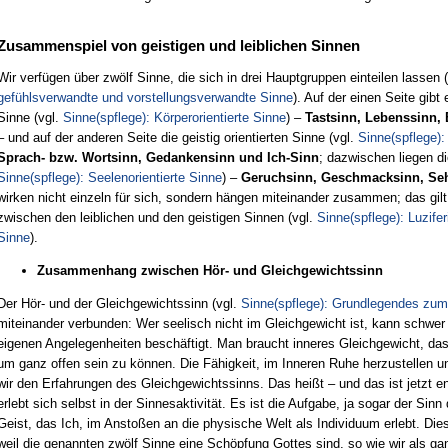
Zusammenspiel von geistigen und leiblichen Sinnen
Wir verfügen über zwölf Sinne, die sich in drei Hauptgruppen einteilen lassen 
gefühlsverwandte und vorstellungsverwandte Sinne
). Auf der einen Seite gibt 
Sinne (vgl.
Sinne(spflege): Körperorientierte Sinne
) –
Tastsinn, Lebenssinn,
– und auf der anderen Seite die geistig orientierten Sinne (vgl.
Sinne(spflege):
Sprach- bzw. Wortsinn, Gedankensinn und Ich-Sinn
; dazwischen liegen di
Sinne(spflege): Seelenorientierte Sinne
) –
Geruchsinn, Geschmacksinn, Se
wirken nicht einzeln für sich, sondern hängen miteinander zusammen; das gil
zwischen den leiblichen und den geistigen Sinnen (vgl.
Sinne(spflege): Luzif
Sinne
).
Zusammenhang zwischen Hör- und Gleichgewichtssinn
Der Hör- und der Gleichgewichtssinn (vgl.
Sinne(spflege): Grundlegendes zum
miteinander verbunden: Wer seelisch nicht im Gleichgewicht ist, kann schwer 
eigenen Angelegenheiten beschäftigt. Man braucht inneres Gleichgewicht, das
um ganz offen sein zu können. Die Fähigkeit, im Inneren Ruhe herzustellen 
wir den Erfahrungen des Gleichgewichtssinns. Das heißt – und das ist jetzt e
erlebt sich selbst in der Sinnesaktivität. Es ist die Aufgabe, ja sogar der Sin
Geist, das Ich, im Anstoßen an die physische Welt als Individuum erlebt. Die
weil die genannten zwölf Sinne eine Schöpfung Gottes sind, so wie wir als ga