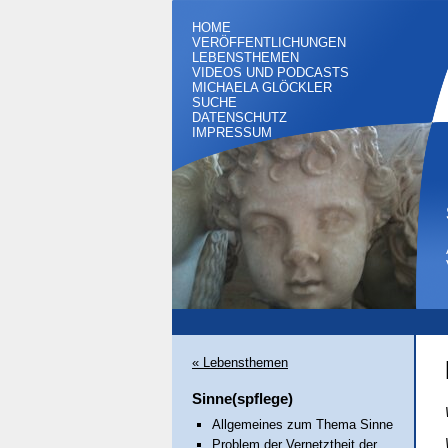
HOME
VERÖFFENTLICHUNGEN
LEBENSTHEMEN
VIDEOS UND PODCASTS
MICHAELA GLÖCKLER
SUCHE
DATENSCHUTZ
IMPRESSUM
« Lebensthemen
Sinne(spflege)
Allgemeines zum Thema Sinne
Problem der Vernetztheit der