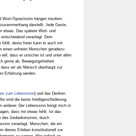
d Wort-/Sprachsinn hängen insofern
chzusammenhang darstellt: Jede Geste,
n etwas. Das spätere Wort- und
n entscheidend veranlagt. Dem
fühlt, desto freier kann er auch mit
n einen unfreien Menschen geradezu
ll, dass er unsicher ist und unter allen
ich gerne ab. Bewegungsfreiheit
, dass wir als Mensch überhaupt zur
nen Erfahrung werden.
des zum Lebenssinn
) und das Denken.
e sind die beste Intelligenzförderung,
anderer. Der Lebenssinn bringt mich in
gen, dass mir etwas fehlt. Ist das
gabe des Gedankensinns, durch
ssinn veranlagt. Menschen, die ein
 dieses Erleben konstitutionell zur
Harmonie zu sorgen. Wer jedoch an