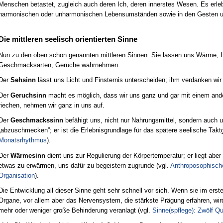
Menschen betastet, zugleich auch deren Ich, deren innerstes Wesen. Es erl
harmonischen oder unharmonischen Lebensumständen sowie in den Gesten 
Die mittleren seelisch orientierten Sinne
Nun zu den oben schon genannten mittleren Sinnen: Sie lassen uns Wärme, Li
Geschmacksarten, Gerüche wahrnehmen.
Der
Sehsinn
lässt uns Licht und Finsternis unterscheiden; ihm verdanken wir 
Der
Geruchsinn
macht es möglich, dass wir uns ganz und gar mit einem and
riechen, nehmen wir ganz in uns auf.
Der
Geschmackssinn
befähigt uns, nicht nur Nahrungsmittel, sondern auch u
„abzuschmecken”; er ist die Erlebnisgrundlage für das spätere seelische Taktg
Monatsrhythmus
).
Der
Wärmesinn
dient uns zur Regulierung der Körpertemperatur; er liegt aber
etwas zu erwärmen, uns dafür zu begeistern zugrunde (vgl.
Anthroposophisch
Organisation
).
Die Entwicklung all dieser Sinne geht sehr schnell vor sich. Wenn sie im erste
Organe, vor allem aber das Nervensystem, die stärkste Prägung erfahren, wi
mehr oder weniger große Behinderung veranlagt (vgl.
Sinne(spflege): Zwölf Qu