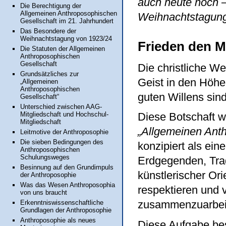
auch heute noch –
Die Berechtigung der
Allgemeinen Anthroposophischen
Weihnachtstagun
Gesellschaft im 21. Jahrhundert
Das Besondere der
Weihnachtstagung von 1923/24
Frieden den M
Die Statuten der Allgemeinen
Anthroposophischen
Gesellschaft
Die christliche We
Grundsätzliches zur
Geist in den Höhe
„Allgemeinen
Anthroposophischen
guten Willens sind
Gesellschaft“
Unterschied zwischen AAG-
Mitgliedschaft und Hochschul-
Diese Botschaft w
Mitgliedschaft
„Allgemeinen Anth
Leitmotive der Anthroposophie
Die sieben Bedingungen des
konzipiert als ein
Anthroposophischen
Schulungsweges
Erdgegenden, Tradi
Besinnung auf den Grundimpuls
künstlerischer Or
der Anthroposophie
Was das Wesen Anthroposophia
respektieren und 
von uns braucht
zusammenzuarbei
Erkenntniswissenschaftliche
Grundlagen der Anthroposophie
Anthroposophie als neues
Diese Aufgabe bes