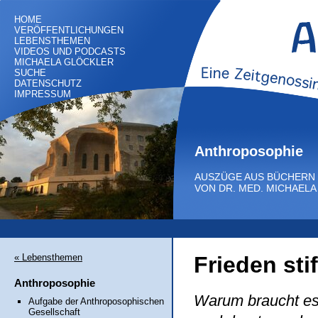
HOME
VERÖFFENTLICHUNGEN
LEBENSTHEMEN
VIDEOS UND PODCASTS
MICHAELA GLÖCKLER
SUCHE
DATENSCHUTZ
IMPRESSUM
Anthroposophie
AUSZÜGE AUS BÜCHERN
VON DR. MED. MICHAEL
« Lebensthemen
Frieden sti
Anthroposophie
Warum braucht es 
Aufgabe der Anthroposophischen
Gesellschaft