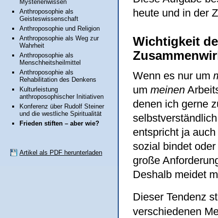
Mysterienwissen
heute und in der Z
Anthroposophie als
Geisteswissenschaft
Anthroposophie und Religion
Wichtigkeit 
Anthroposophie als Weg zur
Wahrheit
Zusammenwir
Anthroposophie als
Menschheitsheilmittel
Anthroposophie als
Wenn es nur um
Rehabilitation des Denkens
um
meinen
Arbeit
Kulturleistung
anthroposophischer Initiativen
denen ich gerne z
Konferenz über Rudolf Steiner
und die westliche Spiritualität
selbstverständlic
Frieden stiften – aber wie?
entspricht ja auc
sozial bindet oder
Artikel als PDF herunterladen
große Anforderun
Deshalb meidet ma
Dieser Tendenz st
verschiedenen Me