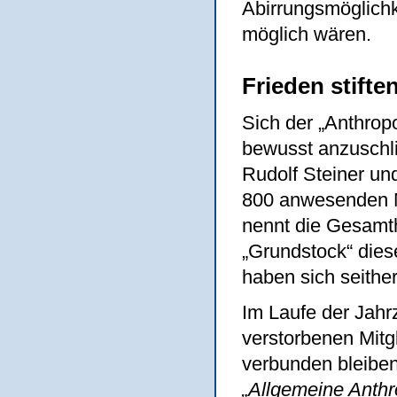
Abirrungsmöglichk
möglich wären.
Frieden stift
Sich der „Anthrop
bewusst anzuschl
Rudolf Steiner un
800 anwesenden Mi
nennt die Gesamth
„Grundstock“ die
haben sich seith
Im Laufe der Jahr
verstorbenen Mitg
verbunden bleiben
„Allgemeine Anthr