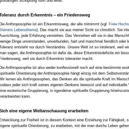
großartigen Schöpfung führt und leitet.
Toleranz durch Erkenntnis – ein Friedensweg
Die Anthroposophie ist ein Erkenntnisweg, der alle mitnimmt (vgl.
Freie Hochs
Steiners Lebensthema
). Das macht sie aus meiner Sicht so christlich. Sie inter
Ausrichtung, jede Erfahrung verstehen. Das Verstehen will sie in das Mensch
wenige Dinge unverstanden, unverbunden, hart und manchmal feindlich oder k
Toleranz entsteht nur durch Verständnis. Unsere Welt ist so intolerant, weil w
man sagen, die Anthroposophie ist dafür da, diese Erkenntnisdefizite ein biss
Friedensweg, weil sie durch Erkenntnis toleranter macht.
Die Anthroposophie ist also weder konfessionell noch auf eine bestimmte esot
spirituelle Orientierung der Anthroposophie hängt einzig mit dem Selbstver
Wir lernen als Anthroposophen, das Denken als die spirituelle Kraft im Men
sodass jeder sich kraft seines eigenen Denkens bewusst und auf individuelle
eine esoterische Gruppierung, in irgendeine spirituelle Gruppierung hineinzustel
verantworten kann.
Sich eine eigene Weltanschauung erarbeiten
Entwicklung zur Freiheit ist in diesem Kontext eine Erziehung zur Fähigkeit,
eigene spirituelle Orientierung, zu erarbeiten, mit der man durchs Leben ge