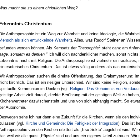
Was macht sie zu einem christlichen Weg?
Erkenntnis-Christentum
Die Anthroposophie ist ein Weg zur Wahrheit und keine Ideologie, die Wahrhei
Mensch als sich entwickelnde Wahrheit
). Alles, was Rudolf Steiner an Wissen
1
gefunden werden können. Als Kernsatz der
Theosophie
steht ganz am Anfan
sage, sondern es denken.“
Ich will dich nachdenklicher machen, sonst nichts.
Erkenntnis, nicht mit Religion. Die Anthroposophie ist vielmehr ein radikales, 
ein esoterisches Christentum. Das ist etwas völlig anderes als das exoterisc
Wir Anthroposophen suchen die direkte Offenbarung, das Gralsmysterium: Im P
nicht kirchlich. Das ist ein riesiger Unterschied. Wir sind keine Religion, son
spirituelle Kommunion im Denken (vgl.
Religion: Das Geheimnis von Verdauun
geistige Arbeit zielt darauf, direkte Berührung mit der geistigen Welt zu habe
Kirchenvertreter dazwischensteht und uns von sich abhängig macht. So etw
der Autonomie.
Deswegen sehe ich nur dann eine Zukunft für die Kirchen, wenn sie den indiv
zulassen (vgl.
Kirche und Gemeinde: Die Fähigkeit der Integration
). Das ist h
Anthroposophie von den Kirchen erbittert als „Eso-Sekte“ abgelehnt wird. Wir s
dar, weil wir alle quasi „Päpste“ sind und uns ein eigenes Urteil zutrauen. Wir