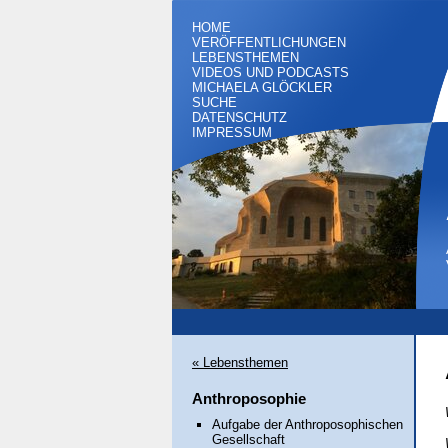
HOME
VERÖFFENTLICHUNGEN
LEBENSTHEMEN
VIDEOS UND PODCASTS
MICHAELA GLÖCKLER
SUCHE
DATENSCHUTZ
IMPRESSUM
« Lebensthemen
Anthroposophie
Aufgabe der Anthroposophischen
Gesellschaft