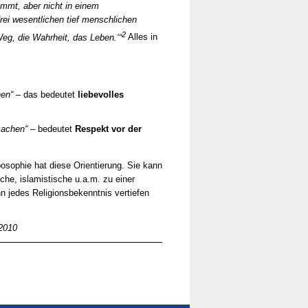
immt, aber nicht in einem
drei wesentlichen tief menschlichen
2
 Weg, die Wahrheit, das Leben.‘“
Alles in
nen“
– das bedeutet
liebevolles
 machen“
– bedeutet
Respekt vor der
oposophie hat diese Orientierung. Sie kann
che, islamistische u.a.m. zu einer
 jedes Religionsbekenntnis vertiefen
 2010