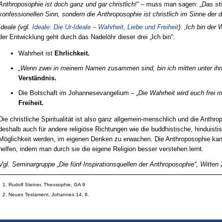
Anthroposophie ist doch ganz und gar christlich!“
– muss man sagen:
„Das st
konfessionellen Sinn, sondern die Anthroposophie ist christlich im Sinne der 
Ideale (vgl.
Ideale: Die Ur-Ideale – Wahrheit, Liebe und Freiheit
): ‚Ich bin der
der Entwicklung geht durch das Nadelöhr dieser drei „Ich bin“:
Wahrheit ist
Ehrlichkeit.
„Wenn zwei in meinem Namen zusammen sind, bin ich mitten unter ih
Verständnis.
Die Botschaft im Johannesevangelium –
„Die Wahrheit wird euch frei
Freiheit.
Die christliche Spiritualität ist also ganz allgemein-menschlich und die Anthr
deshalb auch für andere religiöse Richtungen wie die buddhistische, hinduistis
Möglichkeit werden, im eigenen Denken zu erwachen. Die Anthroposophie kann
helfen, indem man durch sie die eigene Religion besser verstehen lernt.
Vgl. Seminargruppe „Die fünf Inspirationsquellen der Anthroposophie“, Witten
Rudolf Steiner, Theosophie, GA 9
Neues Testament, Johannes 14, 6.