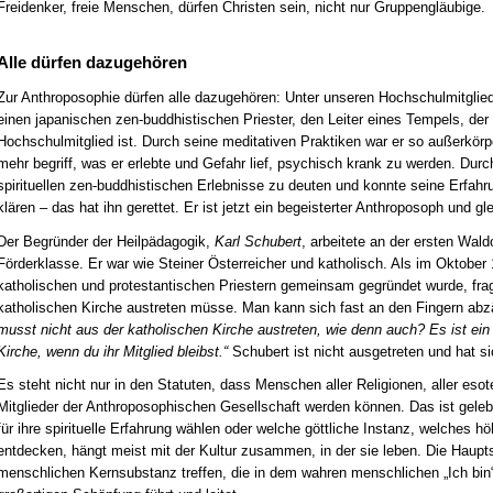
Freidenker, freie Menschen, dürfen Christen sein, nicht nur Gruppengläubige.
Alle dürfen dazugehören
Zur Anthroposophie dürfen alle dazugehören: Unter unseren Hochschulmitglie
einen japanischen zen-buddhistischen Priester, den Leiter eines Tempels, der
Hochschulmitglied ist. Durch seine meditativen Praktiken war er so außerkörp
mehr begriff, was er erlebte und Gefahr lief, psychisch krank zu werden. Durc
spirituellen zen-buddhistischen Erlebnisse zu deuten und konnte seine Erfahru
klären – das hat ihn gerettet. Er ist jetzt ein begeisterter Anthroposoph und gl
Der Begründer der Heilpädagogik,
Karl Schubert
, arbeitete an der ersten Wald
Förderklasse. Er war wie Steiner Österreicher und katholisch. Als im Oktobe
katholischen und protestantischen Priestern gemeinsam gegründet wurde, fragt
katholischen Kirche austreten müsse. Man kann sich fast an den Fingern abz
musst nicht aus der katholischen Kirche austreten, wie denn auch? Es ist ein
Kirche, wenn du ihr Mitglied bleibst.“
Schubert ist nicht ausgetreten und hat si
Es steht nicht nur in den Statuten, dass Menschen aller Religionen, aller es
Mitglieder der Anthroposophischen Gesellschaft werden können. Das ist geleb
für ihre spirituelle Erfahrung wählen oder welche göttliche Instanz, welches hö
entdecken, hängt meist mit der Kultur zusammen, in der sie leben. Die Hauptsac
menschlichen Kernsubstanz treffen, die in dem wahren menschlichen „Ich bin“