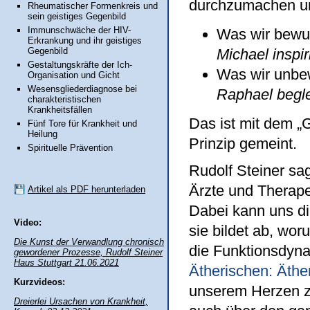
durchzumachen und
Rheumatischer Formenkreis und
sein geistiges Gegenbild
Immunschwäche der HIV-
Was wir bew
Erkrankung und ihr geistiges
Gegenbild
Michael inspiri
Gestaltungskräfte der Ich-
Was wir unb
Organisation und Gicht
Wesensgliederdiagnose bei
Raphael begle
charakteristischen
Krankheitsfällen
Das ist mit dem „
Fünf Tore für Krankheit und
Heilung
Prinzip gemeint.
Spirituelle Prävention
Rudolf Steiner sa
Ärzte und Therape
Artikel als PDF herunterladen
Dabei kann uns di
Video:
sie bildet ab, wo
Die Kunst der Verwandlung chronisch
die Funktionsdyna
gewordener Prozesse, Rudolf Steiner
Haus Stuttgart 21.06.2021
Ätherischen: Äthe
Kurzvideos:
unserem Herzen zu
Dreierlei Ursachen von Krankheit,