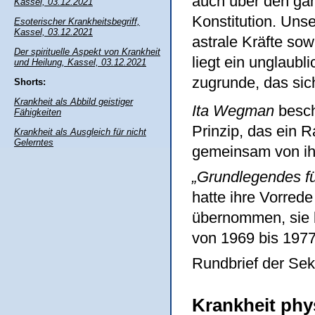
auch über den gan
Kassel, 03.12.2021
Konstitution. Unse
Esoterischer Krankheitsbegriff,
Kassel, 03.12.2021
astrale Kräfte so
Der spirituelle Aspekt von Krankheit
liegt ein unglaubl
und Heilung, Kassel, 03.12.2021
zugrunde, das sic
Shorts:
Krankheit als Abbild geistiger
Ita Wegman
besch
Fähigkeiten
Prinzip, das ein R
Krankheit als Ausgleich für nicht
Gelerntes
gemeinsam von ihr
„Grundlegendes fü
hatte ihre Vorred
übernommen, sie 
von 1969 bis 1977
Rundbrief der Sekt
Krankheit phy