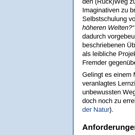
den (Rück)Weg zur
Imaginativen zu b
Selbstschulung vo
höheren Welten?“
dadurch vorgebeu
beschriebenen Üb
als leibliche Proj
Fremder gegenübe
Gelingt es einem 
veranlagtes Lernzi
unbewussten Weg 
doch noch zu erre
der Natur
).
Anforderungen