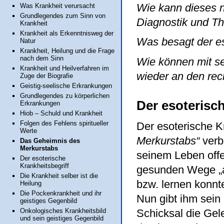
Wie kann dieses 
Was Krankheit verursacht
Grundlegendes zum Sinn von
Diagnostik und Th
Krankheit
Krankheit als Erkenntnisweg der
Was besagt der es
Natur
Krankheit, Heilung und die Frage
nach dem Sinn
Wie können mit se
Krankheit und Heilverfahren im
wieder an den rec
Zuge der Biografie
Geistig-seelische Erkrankungen
Grundlegendes zu körperlichen
Der esoterisc
Erkrankungen
Hiob – Schuld und Krankheit
Folgen des Fehlens spiritueller
Der esoterische K
Werte
Merkurstabs“
verb
Das Geheimnis des
Merkurstabs
seinem Leben offen
Der esoterische
Krankheitsbegriff
gesunden Wege „a
Die Krankheit selber ist die
bzw. lernen konnt
Heilung
Die Pockenkrankheit und ihr
Nun gibt ihm sein
geistiges Gegenbild
Onkologisches Krankheitsbild
Schicksal die Ge
und sein geistiges Gegenbild