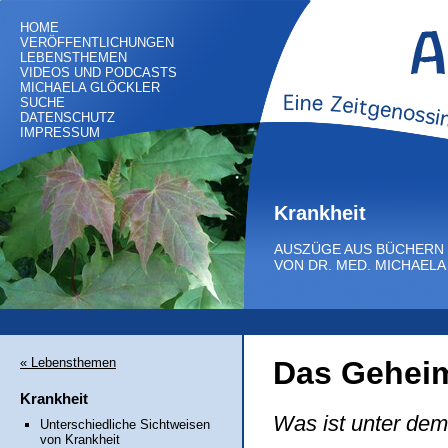
HOME
VERÖFFENTLICHUNGEN
LEBENSTHEMEN
VIDEOS UND PODCASTS
MICHAELA GLÖCKLER
SUCHE
DATENSCHUTZ
IMPRESSUM
Krankheit
AUSZÜGE AUS BÜCHERN
VON DR. MED. MICHAEL
« Lebensthemen
Das Geheim
Krankheit
Was ist unter dem
Unterschiedliche Sichtweisen
von Krankheit