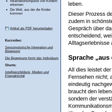
Inkarnationsimpulse von Kindern
leben.
erkennen
Die Welt, aus der die Kinder
Dieser Prozess d
kommen
zudem in schönste
Gespräch über da
Artikel als PDF herunterladen
entscheidend, weil
Kurzvideo:
Alltagserlebnisse
Sensomotorische Integration und
Bewegung
Sprache „aus 
Die Begegnung formt das Individuum
Shorts:
All dies leistet d
Intelligenzbildung, Medien und
Fernsehen nicht; 
Eigenaktivität
eindeutig nachge
braucht den leben
sondern der vers
Kommunikationsmitt