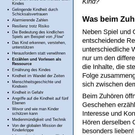
Kind?
Kindes
Gelingende Kindheit durch
Schicksalsvertrauen
Was beim Zuh
Alarmierende Zahlen
Resilienz trotz Risiko
Neben Spiel und 
Die Bedeutung des kindlichen
Spiels am Beispiel von „Flow“
entscheidende Res
Das Kind erkennen, verstehen,
unterstützen
unterschiedliche 
Herausfordern statt verwöhnen
nur um den differ
Erzählen und Vorlesen als
Ressource
die Inhalte, die 
Ernährung des Kindes
Folge zusammengef
Kindheit im Wandel der Zeiten
Menschheitsgeschichte und
sich zwischen dem,
Kindsein
Kindheit in Gefahr
Beim Zuhören öffn
Angriffe auf die Kindheit auf fünf
Ebenen
Geschehen erzählt
Wovor und wie man Kinder
Interesse und Kon
schützen kann
Medienmündigkeit und Technik
Hören derselben G
Von der globalen Mission der
besonders lieben!
Kinderkrippe