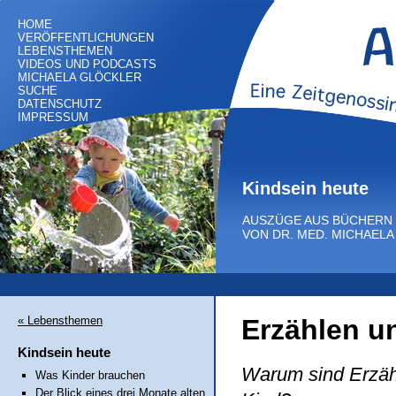
HOME
VERÖFFENTLICHUNGEN
LEBENSTHEMEN
VIDEOS UND PODCASTS
MICHAELA GLÖCKLER
SUCHE
DATENSCHUTZ
IMPRESSUM
Kindsein heute
AUSZÜGE AUS BÜCHERN
VON DR. MED. MICHAEL
« Lebensthemen
Erzählen u
Kindsein heute
Warum sind Erzähl
Was Kinder brauchen
Der Blick eines drei Monate alten