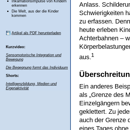
Inkarnationsimpulse von Kindern
Anlass. Schilderu
erkennen
Die Welt, aus der die Kinder
Schwierigkeiten h
kommen
zu erfassen. Denn
heute erleben Kin
Artikel als PDF herunterladen
Achterbahnen – w
Körperbelastungen
Kurzvideo:
1
Sensomotorische Integration und
aus.
Bewegung
Die Begegnung formt das Individuum
Überschreitu
Shorts:
Intelligenzbildung, Medien und
Ein anderes Beisp
Eigenaktivität
als „Grenze des 
Einzelgängern bew
geklettert. Zu jed
auch der Grenze 
eines Tages ohne 