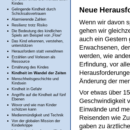
Kindes
Neue Herausf
Gelingende Kindheit durch
Schicksalsvertrauen
Alarmierende Zahlen
Wenn wir davon sp
Resilienz trotz Risiko
gehen wir gleichze
Die Bedeutung des kindlichen
Spiels am Beispiel von „Flow“
auch ein Gestern 
Das Kind erkennen, verstehen,
unterstützen
Erwachsenen, der s
Herausfordern statt verwöhnen
werden, wie ander
Erzählen und Vorlesen als
Ressource
Erfindung, vor all
Ernährung des Kindes
Herausforderungen
Kindheit im Wandel der Zeiten
Menschheitsgeschichte und
Änderung der men
Kindsein
Kindheit in Gefahr
Vor etwas über 15
Angriffe auf die Kindheit auf fünf
Ebenen
Geschwindigkeit v
Wovor und wie man Kinder
Einwände und mei
schützen kann
Medienmündigkeit und Technik
Reisenden wie Zu
Von der globalen Mission der
gaben zu ärztlich
Kinderkrippe