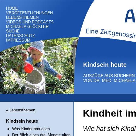
HOME
VERÖFFENTLICHUNGEN
LEBENSTHEMEN
VIDEOS UND PODCASTS
MICHAELA GLÖCKLER
SUCHE
DATENSCHUTZ
IMPRESSUM
Kindsein heute
AUSZÜGE AUS BÜCHERN
VON DR. MED. MICHAEL
« Lebensthemen
Kindheit i
Kindsein heute
Wie hat sich Kind
Was Kinder brauchen
Der Blick eines drei Monate alten